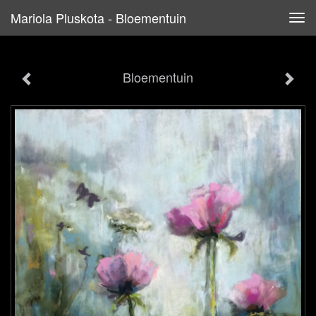
Mariola Pluskota - Bloementuin
Tog
navi
Bloementuin