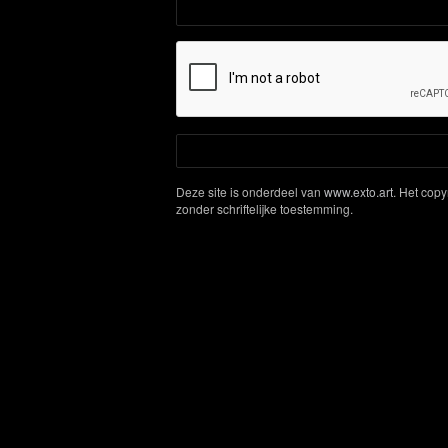
Deze site is onderdeel van
www.exto.art
. Het cop
zonder schriftelijke toestemming.