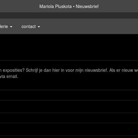
Mariola Pluskota
Nieuwsbrief
lerie
contact
 exposities? Schrijf je dan hier in voor mijn nieuwsbrief. Als er nieuw 
via email.