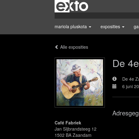
mariola pluskota
exposities
ga
Alle exposities
De 4e
De 4e Z
6 juni 2
Adresgeg
Café Fabriek
Jan SIjbrandsteeg 12
1502 BA Zaandam