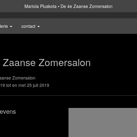
Mariola Pluskota
De 4e Zaanse Zomersalon
lerie
contact
 Zaanse Zomersalon
aanse Zomersalon
019 tot en met 25 juli 2019
evens